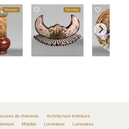
favorite_border
favorite_border
Nouveau
Nouveau
N
ssoires de cheminée
Architecture Intérieure
térieure
Mobilier
Luminaires
Luminaires