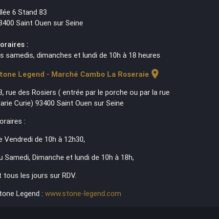
llée 6 Stand 83
3400 Saint Ouen sur Seine
oraires :
es samedis, dimanches et lundi de 10h à 18 heures
location_on
tone Legend - Marché Cambo La Roseraie
3, rue des Rosiers ( entrée par le porche ou par la rue
arie Curie) 93400 Saint Ouen sur Seine
oraires :
e Vendredi de 10h à 12h30,
u Samedi, Dimanche et lundi de 10h à 18h,
t tous les jours sur RDV.
tone Legend :
www.stone-legend.com