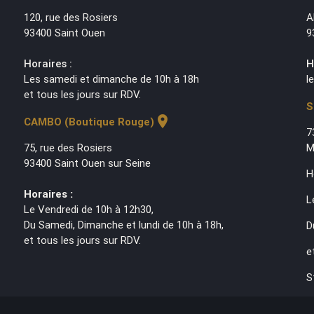
120, rue des Rosiers
A
93400 Saint Ouen
9
Horaires :
H
Les samedi et dimanche de 10h à 18h
l
et tous les jours sur RDV.
S
location_on
CAMBO (Boutique Rouge)
7
75, rue des Rosiers
M
93400 Saint Ouen sur Seine
H
Horaires :
L
Le Vendredi de 10h à 12h30,
Du Samedi, Dimanche et lundi de 10h à 18h,
D
et tous les jours sur RDV.
e
S