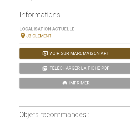
Informations
LOCALISATION ACTUELLE
location_on
JB CLEMENT
ondemand_video
VOIR SUR MARCMAISON.ART
picture_as_pdf
TÉLÉCHARGER LA FICHE PDF
print
IMPRIMER
Objets recommandés :