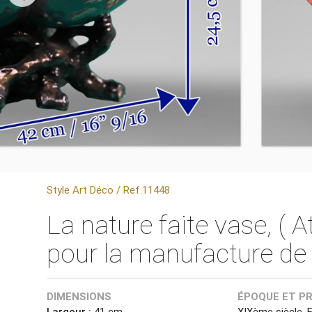
Style Art Déco / Ref.11448
La nature faite vase, ( 
pour la manufacture de 
DIMENSIONS
ÉPOQUE ET P
Largeur :
41 cm
XIXème siècle, 