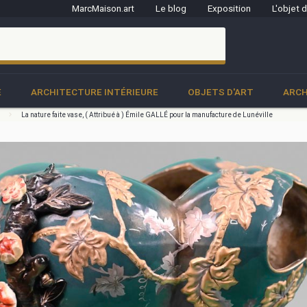
MarcMaison.art
Le blog
Exposition
L'objet 
clo
E
ARCHITECTURE INTÉRIEURE
OBJETS D'ART
ARCH
e
La nature faite vase, ( Attribué à ) Émile GALLÉ pour la manufacture de Lunéville