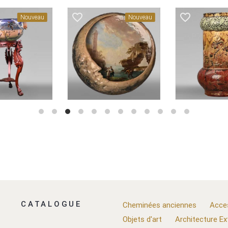
favorite_border
favorite_border
Nouveau
Nouveau
CATALOGUE
Cheminées anciennes
Acce
Objets d'art
Architecture Ex