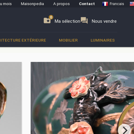
du mois
Maisonpedia
A propos
Contact
Francais
0
0
se
folder_special
forum
Ma sélection
Nous vendre
ITECTURE EXTÉRIEURE
MOBILIER
LUMINAIRES