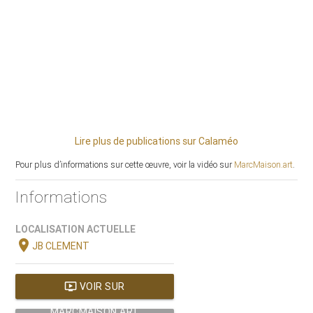
Lire plus de publications sur Calaméo
Pour plus d’informations sur cette œuvre, voir la vidéo sur
MarcMaison.art
.
Informations
LOCALISATION ACTUELLE
location_on
JB CLEMENT
ondemand_video
VOIR SUR
MARCMAISON.ART