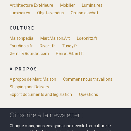
Architecture Extérieure
Mobilier
Luminaires
Luminaires
Objets vendus
Option d'achat
CULTURE
Maisonpedia
MarcMaison.Art
Loebnitz.fr
Fourdinois.fr
Rivart.fr
Tusey.fr
Gentil & Bourdet.com
Perret Vibert.fr
A PROPOS
A propos de Marc Maison
Comment nous travaillons
Shipping and Delivery
Export documents and legislation
Questions
S'inscrire à la newsletter :
Chaque mois, nous envoyons une newsletter culturelle