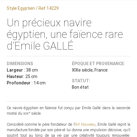
Style Egyptien / Ref.14229
Un précieux navire
égyptien, une faïence rare
d’Emile GALLÉ
DIMENSIONS
ÉPOQUE ET PROVENANCE:
Largeur :
38 cm
XIXe siècle, France
Hauteur:
25 cm
STATUT:
Profondeur :
14 cm
Bon état
Ce navire égyptien en faïence fut conçu par Émile Gallé dans la seconde
e
moitié du
xix
siècle.
Considéré comme le père fondateur de l’
Art Nouveau
, Émile Gallé reprit la
manufacture fondée par son père et lui donna une impulsion décisive, qu’il
soutint tout au long de sa vie par une créativité toujours renouvelée.