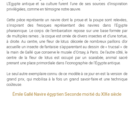
L’Égypte antique et sa culture furent l’une de ses sources d’inspiration
privilégiées, comme en témoigne notre œuvre.
Cette pièce représente un navire dont la proue et la poupe sont relevées,
s’inspirant des fresques représentant des navires dans l’Égypte
pharaonique. Le corps de l’embarcation repose sur une base formée par
de multiples rames ; la coque est ornée de divers insectes et d’une tortue,
à droite. Au centre, une fleur de lotus décorée de nombreux paillons d’or
accueille un insecte de fantaisie s’apparentant au dessin de « trucsal » de
la main de Gallé que conserve le musée d’Orsay, à Paris. De l’autre côté, le
centre de la fleur de lotus est occupé par un scarabée, animal sacré
prenant une place primordiale dans l’iconographie de l’Égypte antique.
Le seul autre exemplaire connu de ce modèle à ce jour en est la version de
grand prix, qui mobilisa à la fois un grand savoir-faire et une technique
coûteuse.
Émile Gallé Navire égyptien Seconde moitié du XIXe siècle