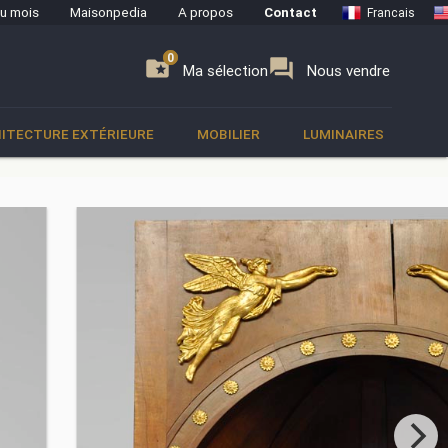
du mois
Maisonpedia
A propos
Contact
Francais
0
0
se
folder_special
forum
Ma sélection
Nous vendre
ITECTURE EXTÉRIEURE
MOBILIER
LUMINAIRES