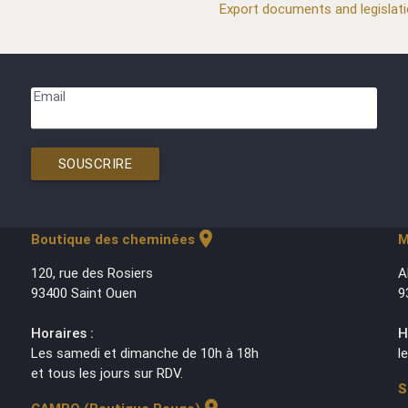
Export documents and legislat
Email
SOUSCRIRE
location_on
Boutique des cheminées
M
120, rue des Rosiers
A
93400 Saint Ouen
9
Horaires :
H
Les samedi et dimanche de 10h à 18h
l
et tous les jours sur RDV.
S
location_on