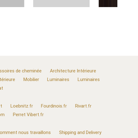
ssoires de cheminée
Architecture Intérieure
térieure
Mobilier
Luminaires
Luminaires
at
t
Loebnitz.fr
Fourdinois.fr
Rivart.fr
com
Perret Vibert.fr
omment nous travaillons
Shipping and Delivery