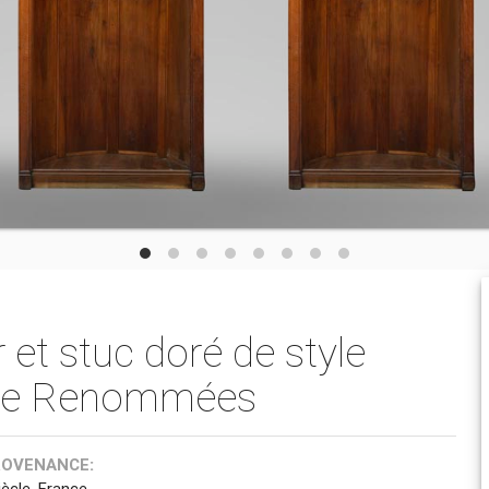
 et stuc doré de style
r de Renommées
ROVENANCE:
ècle, France.