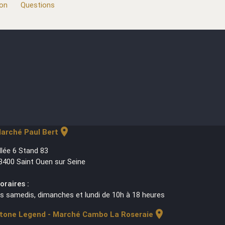
ion
Questions
location_on
arché Paul Bert
llée 6 Stand 83
3400 Saint Ouen sur Seine
oraires :
es samedis, dimanches et lundi de 10h à 18 heures
location_on
tone Legend - Marché Cambo La Roseraie