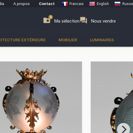
ia
A propos
Contact
Francais
English
Russe
0
0
se
folder_special
forum
Ma sélection
Nous vendre
ITECTURE EXTÉRIEURE
MOBILIER
LUMINAIRES