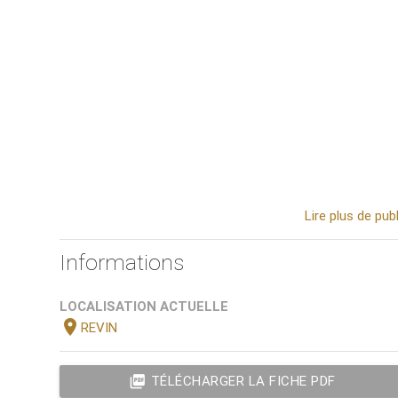
Lire plus de pu
Informations
LOCALISATION ACTUELLE
location_on
REVIN
picture_as_pdf
TÉLÉCHARGER LA FICHE PDF