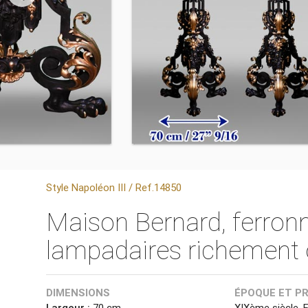
Style Napoléon III / Ref.14850
Maison Bernard, ferronni
lampadaires richement 
DIMENSIONS
ÉPOQUE ET P
Largeur :
70 cm
XIXème siècle, 