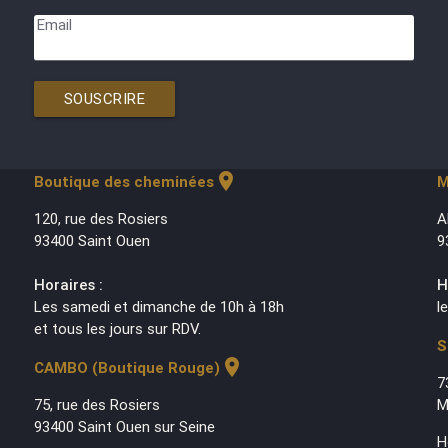
Email
SOUSCRIRE
location_on
Boutique des cheminées
M
120, rue des Rosiers
A
93400 Saint Ouen
9
Horaires :
H
Les samedi et dimanche de 10h à 18h
l
et tous les jours sur RDV.
S
location_on
CAMBO (Boutique Rouge)
7
75, rue des Rosiers
M
93400 Saint Ouen sur Seine
H