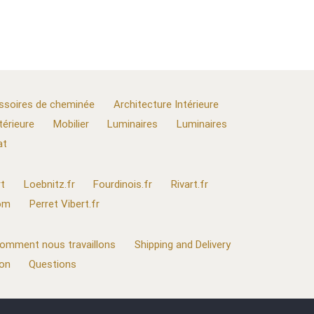
ssoires de cheminée
Architecture Intérieure
térieure
Mobilier
Luminaires
Luminaires
at
t
Loebnitz.fr
Fourdinois.fr
Rivart.fr
com
Perret Vibert.fr
omment nous travaillons
Shipping and Delivery
ion
Questions