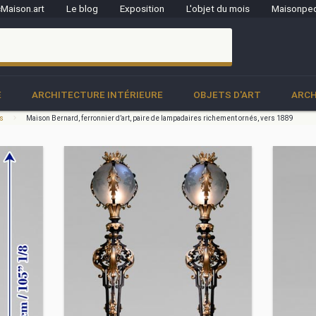
Maison.art
Le blog
Exposition
L'objet du mois
Maisonped
clo
E
ARCHITECTURE INTÉRIEURE
OBJETS D'ART
ARCH
es
Maison Bernard, ferronnier d’art, paire de lampadaires richement ornés, vers 1889