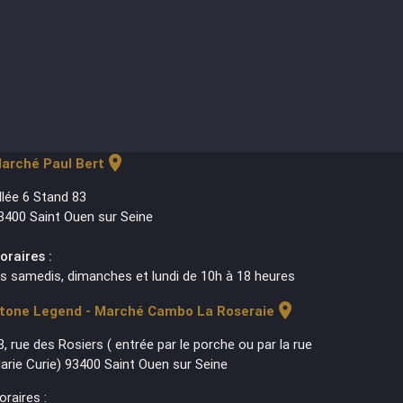
location_on
arché Paul Bert
llée 6 Stand 83
3400 Saint Ouen sur Seine
oraires :
es samedis, dimanches et lundi de 10h à 18 heures
location_on
tone Legend - Marché Cambo La Roseraie
3, rue des Rosiers ( entrée par le porche ou par la rue
arie Curie) 93400 Saint Ouen sur Seine
oraires :