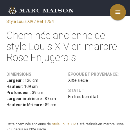
menu
Style Louis XIV / Ref.1754
Cheminée ancienne de
style Louis XIV en marbre
Rose Enjugerais
DIMENSIONS
ÉPOQUE ET PROVENANCE:
Largeur :
126 cm
XIXè siècle
Hauteur:
109 cm
STATUT:
Profondeur :
39 cm
En très bon état
Largeur intérieure :
87 cm
Hauteur intérieure :
89 cm
Cette cheminée ancienne de
style Louis XIV
a été réalisée en marbre Rose
Enjugerais au XIXè siècle.