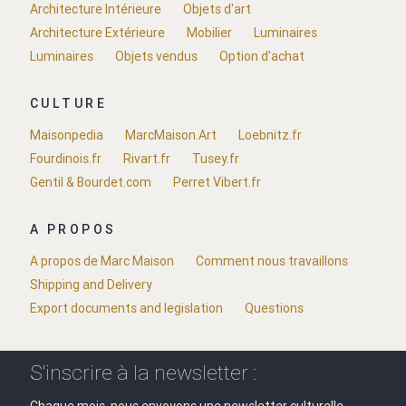
Architecture Intérieure
Objets d'art
Architecture Extérieure
Mobilier
Luminaires
Luminaires
Objets vendus
Option d'achat
CULTURE
Maisonpedia
MarcMaison.Art
Loebnitz.fr
Fourdinois.fr
Rivart.fr
Tusey.fr
Gentil & Bourdet.com
Perret Vibert.fr
A PROPOS
A propos de Marc Maison
Comment nous travaillons
Shipping and Delivery
Export documents and legislation
Questions
S'inscrire à la newsletter :
Chaque mois, nous envoyons une newsletter culturelle