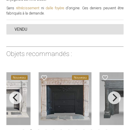
Sans
rétrécissement
ni
dalle foyère
d'origine. Ces deniers peuvent être
fabriqués à la demande.
VENDU
Objets recommandés :
favorite_border
favorite_border
Nouveau
Nouveau