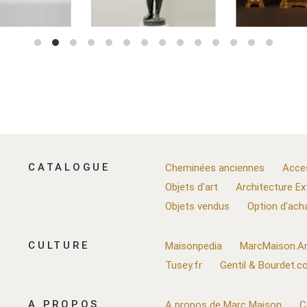
CATALOGUE
Cheminées anciennes
Acce
Objets d'art
Architecture Ex
Objets vendus
Option d'ach
CULTURE
Maisonpedia
MarcMaison.Ar
Tusey.fr
Gentil & Bourdet.
A PROPOS
A propos de Marc Maison
C