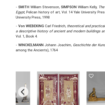
-
SMITH
William Stevenson,
SIMPSON
William Kelly,
The 
Egypt
, Pelican history of art, Vol. 14 Yale University Pres
University Press, 1998
-
Von WIEBEKING
Carl Friedrich,
theoretical and practical
a descriptive history of ancient and modern buildings a
Vol. 1, Book 4.
-
WINCKELMANN
Johann Joachim,
Geschichte der Kun
among the Ancients), 1764
favorite_border
favorite_border