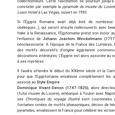
collectionneurs. Cette fascination se poursuit jusqu
constater par exemple la
pyramide du musée du Louvr
Luxor Hotel
à Las Vegas, ouvert en 1993.
Si l’Égypte Romaine avait déjà livré de nombreux
obélisques…), qui seront ensuite redécouverts avec bea
Italie à la Renaissance, l'Egytomanie prend son essor a
l'influence de
Johann Joachim Winckelmann (1717
néoclassicisme. A l'époque de la France des Lumières, l
des motifs décoratifs d'origine égyptienne commence
décorations intérieures. L'Égypte est alors associée au vo
à ses mystères.
Il faudra attendre le début du XIXème siècle et la Ca
pour que l'Egyptomanie envahisse complètement les arts
associé au
Style Empire
.
Dominique Vivant-Denon (1747-1825)
, alors directe
(futur musée du Louvre), embarque à Toulon avec Napol
ses
Chroniques du voyage illustré
sont couronnées d
fontaines ornées de motifs pharaoniques, décors de hiér
pyramides, envahissent la France pour célébrer les victoi