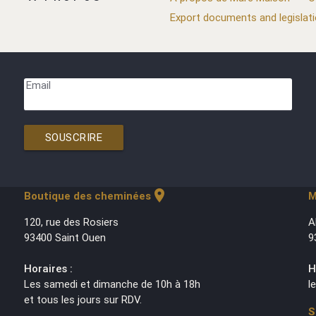
Export documents and legislat
Email
SOUSCRIRE
location_on
Boutique des cheminées
M
120, rue des Rosiers
A
93400 Saint Ouen
9
Horaires :
H
Les samedi et dimanche de 10h à 18h
l
et tous les jours sur RDV.
S