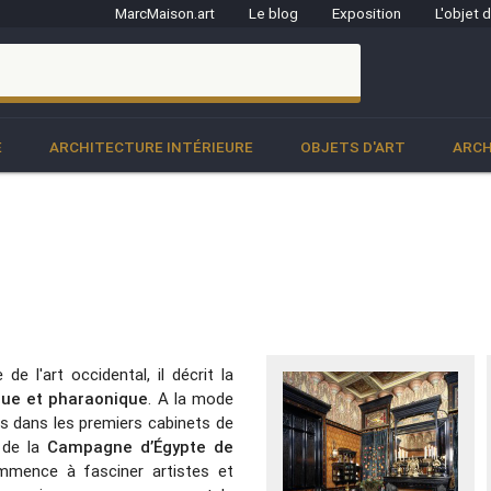
MarcMaison.art
Le blog
Exposition
L'objet 
clo
E
ARCHITECTURE INTÉRIEURE
OBJETS D'ART
ARCH
e l'art occidental, il décrit la
ique et pharaonique
. A la mode
s dans les premiers cabinets de
s de la
Campagne d’Égypte de
mmence à fasciner artistes et