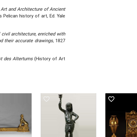
Art and Architecture of Ancient
s Pelican history of art, Ed. Yale
 civil architecture, enriched with
nd their accurate drawings
, 1827
st des Altertums
(History of Art
favorite_border
favorite_border