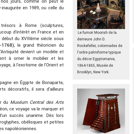
'à nos jours, comme on peut le
e
inaugurée en 1989, ou celle du
 trésors à Rome (sculptures,
ucoup d'intérêt en France et en
Le fumoir Moorish de la
u début du XVIIIème siècle sous
demeure John D.
-1768)
, le grand théoricien du
Rockefeller, colonnades de
'Antiquité devient un modèle et
l'ordre palmiforme typique
nt à orner le mobilier et les
du décor Egyptomanie,
yage, à l'exotisme de l'Orient et
1864-1865, Musée de
Brooklyn, New York.
mpagne en Égypte de Bonaparte,
 décoratifs, il sera d'ailleurs
ur du
Muséum Central des Arts
éon, ce voyage va le marquer et
'un succès unanime. Dès lors
oglyphes, obélisques et petites
res napoléoniennes.