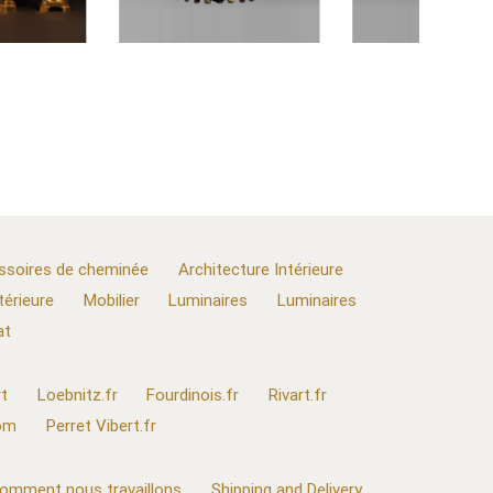
ssoires de cheminée
Architecture Intérieure
térieure
Mobilier
Luminaires
Luminaires
at
t
Loebnitz.fr
Fourdinois.fr
Rivart.fr
com
Perret Vibert.fr
omment nous travaillons
Shipping and Delivery