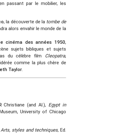
 en passant par le mobilier, les
co
, la découverte de la
tombe de
dra alors envahir le monde de la
le cinéma des années 1950
,
ène sujets bibliques et sujets
 cas du célèbre film
Cleopatra
,
sidérée comme la plus chère de
eth Taylor
.
R
Christiane (and Al.),
Egypt in
e Museum, University of Chicago
 Arts, styles and techniques
, Ed.