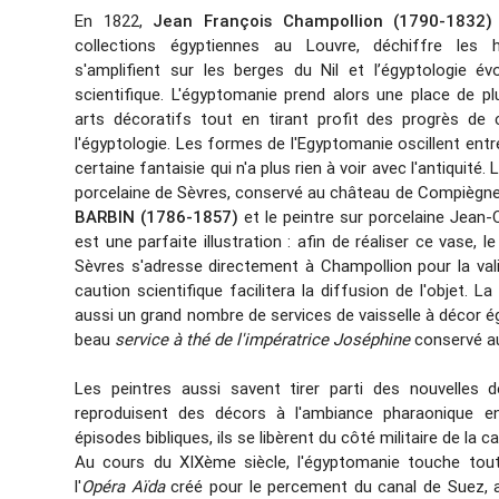
En 1822,
Jean François Champollion (1790-1832)
collections égyptiennes au Louvre, déchiffre les h
s'amplifient sur les berges du Nil et l’égyptologie é
scientifique. L'égyptomanie prend alors une place de p
arts décoratifs tout en tirant profit des progrès de 
l'égyptologie. Les formes de l'Egyptomanie oscillent entr
certaine fantaisie qui n'a plus rien à voir avec l'antiquité. 
porcelaine de Sèvres, conservé au château de Compiègne 
BARBIN (1786-1857)
et le peintre sur porcelaine Jean
est une parfaite illustration : afin de réaliser ce vase, 
Sèvres s'adresse directement à Champollion pour la val
caution scientifique facilitera la diffusion de l'objet. 
aussi un grand nombre de services de vaisselle à décor é
beau
service à thé de l'impératrice Joséphine
conservé a
Les peintres aussi savent tirer parti des nouvelles d
reproduisent des décors à l'ambiance pharaonique e
épisodes bibliques, ils se libèrent du côté militaire de l
Au cours du XIXème siècle, l'égyptomanie touche tou
l'
Opéra Aïda
créé pour le percement du canal de Suez, 