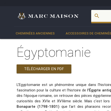
account_box
search
CHEMINÉES ANCIENNES
ACCESSOIRES DE CHEMINÉ
Égyptomanie
TÉLÉCHARGER EN PDF
L'Egyptomanie est un phénomène unique dans l'histoire d
fascination pour la culture et l'histoire de
l’Égypte ant
dès l'époque romaine, on retrouve des pièces égyptienne
curiosités des XVIe et XVIIème siècle. Mais c'est lor
Bonaparte (1798-1801)
que l'art des pharaons reco