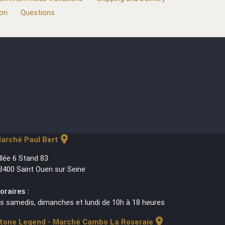
ion
Questions
location_on
arché Paul Bert
llée 6 Stand 83
3400 Saint Ouen sur Seine
oraires :
es samedis, dimanches et lundi de 10h à 18 heures
location_on
tone Legend - Marché Cambo La Roseraie