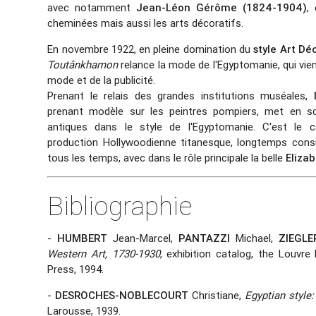
avec notamment
Jean-Léon Gérôme (1824-1904)
,
cheminées mais aussi les arts décoratifs.
En novembre 1922, en pleine domination du
style Art Dé
Toutânkhamon
relance la mode de l'Egyptomanie, qui vien
mode et de la publicité.
Prenant le relais des grandes institutions muséales,
prenant modèle sur les peintres pompiers, met en sc
antiques dans le style de l'Egyptomanie. C'est le
production Hollywoodienne titanesque, longtemps con
tous les temps, avec dans le rôle principale la belle
Elizab
Bibliographie
-
HUMBERT
Jean-Marcel,
PANTAZZI
Michael,
ZIEGLE
Western Art, 1730-1930
, exhibition catalog, the Louvr
Press, 1994.
-
DESROCHES-NOBLECOURT
Christiane,
Egyptian style:
Larousse, 1939.