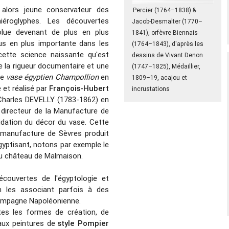
alors jeune conservateur des
Percier (1764–1838) &
iéroglyphes. Les découvertes
Jacob-Desmalter (1770–
volue devenant de plus en plus
1841), orfèvre Biennais
lus en plus importante dans les
(1764–1843), d'après les
cette science naissante qu'est
dessins de Vivant Denon
e la rigueur documentaire et une
(1747–1825), Médaillier,
Le
vase égyptien Champollion
en
1809–19, acajou et
et réalisé par
François-Hubert
incrustations
-Charles DEVELLY (1783-1862) en
le directeur de la Manufacture de
idation du décor du vase. Cette
La manufacture de Sèvres produit
gyptisant, notons par exemple le
u château de Malmaison.
écouvertes de l'égyptologie et
n les associant parfois à des
a campagne Napoléonienne.
tes les formes de création, de
aux peintures de
style Pompier