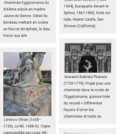
Cheminée Egyptomania du
1904), Bonaparte devant le
XIXème siècle en marbre
Sphinx, 1867-1868, Huile sur
Jaune de Sienne. Détail du
toile, Hearst Castle, San
bandeau mettant en scène
Simeon (Californie).
un faucon bicéphale, le dieu
Horus aux aile
Giovanni Battista Piranesi
(1720-1778), Projet pour une
cheminée dans le mode de
l'Egyptomanie, gravure tirée
du recueil « Différentes
façons d'orner les
cheminées et touts au
Lorenzo Ottoni (1658–
1736), Le Nil, 1688-92. Copie
commandée par Louis XIV,