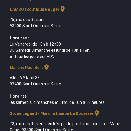
location_on
CAMBO (Boutique Rouge)
75, rue des Rosiers
93400 Saint Ouen sur Seine
Horaires :
Le Vendredi de 10h à 12h30,
Du Samedi, Dimanche et lundi de 10h à 18h,
et tous les jours sur RDV.
location_on
Marché Paul Bert
Allée 6 Stand 83
93400 Saint Ouen sur Seine
Horaires :
les samedis, dimanches et lundi de 10h à 18 heures
location_on
Stone Legend - Marché Cambo La Roseraie
73, rue des Rosiers ( entrée par le porche ou par la rue Marie
Curie) 93400 Saint Ouen sur Seine