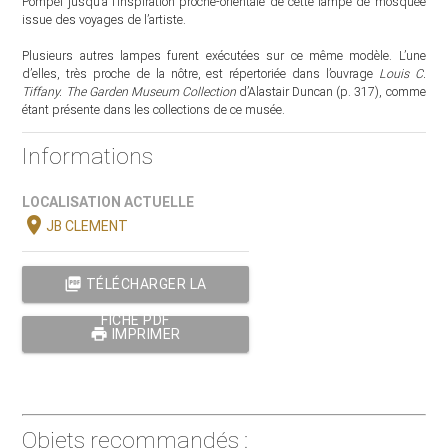
Pompéi jusqu’à l’inspiration proche-orientale de cette lampe de mosquée
issue des voyages de l’artiste.
Plusieurs autres lampes furent exécutées sur ce même modèle. L’une
d’elles, très proche de la nôtre, est répertoriée dans l’ouvrage
Louis C.
Tiffany. The Garden Museum Collection
d’Alastair Duncan (p. 317), comme
étant présente dans les collections de ce musée.
Informations
LOCALISATION ACTUELLE
location_on
JB CLEMENT
picture_as_pdf
TÉLÉCHARGER LA
FICHE PDF
print
IMPRIMER
Objets recommandés :