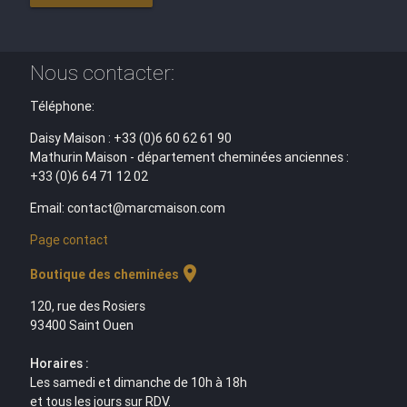
Nous contacter:
Téléphone:
Daisy Maison : +33 (0)6 60 62 61 90
Mathurin Maison - département cheminées anciennes :
+33 (0)6 64 71 12 02
Email: contact@marcmaison.com
Page contact
location_on
Boutique des cheminées
120, rue des Rosiers
93400 Saint Ouen
Horaires :
Les samedi et dimanche de 10h à 18h
et tous les jours sur RDV.