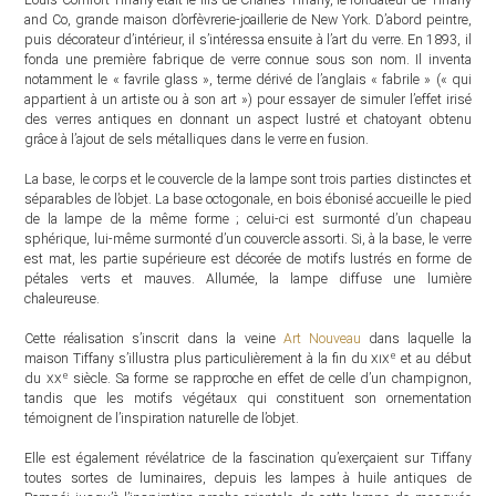
and Co, grande maison d’orfèvrerie-joaillerie de New York. D’abord peintre,
puis décorateur d’intérieur, il s’intéressa ensuite à l’art du verre. En 1893, il
fonda une première fabrique de verre connue sous son nom. Il inventa
notamment le « favrile glass », terme dérivé de l’anglais « fabrile » (« qui
appartient à un artiste ou à son art ») pour essayer de simuler l’effet irisé
des verres antiques en donnant un aspect lustré et chatoyant obtenu
grâce à l’ajout de sels métalliques dans le verre en fusion.
La base, le corps et le couvercle de la lampe sont trois parties distinctes et
séparables de l’objet. La base octogonale, en bois ébonisé accueille le pied
de la lampe de la même forme ; celui-ci est surmonté d’un chapeau
sphérique, lui-même surmonté d’un couvercle assorti. Si, à la base, le verre
est mat, les partie supérieure est décorée de motifs lustrés en forme de
pétales verts et mauves. Allumée, la lampe diffuse une lumière
chaleureuse.
Cette réalisation s’inscrit dans la veine
Art Nouveau
dans laquelle la
e
maison Tiffany s’illustra plus particulièrement à la fin du
xix
et au début
e
du
xx
siècle. Sa forme se rapproche en effet de celle d’un champignon,
tandis que les motifs végétaux qui constituent son ornementation
témoignent de l’inspiration naturelle de l’objet.
Elle est également révélatrice de la fascination qu’exerçaient sur Tiffany
toutes sortes de luminaires, depuis les lampes à huile antiques de