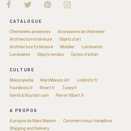
CATALOGUE
Cheminées anciennes
Accessoires de cheminée
Architecture Intérieure
Objets d'art
Architecture Extérieure
Mobilier
Luminaires
Luminaires
Objets vendus
Option d'achat
CULTURE
Maisonpedia
MarcMaison.Art
Loebnitz.fr
Fourdinois.fr
Rivart.fr
Tusey.fr
Gentil & Bourdet.com
Perret Vibert.fr
A PROPOS
A propos de Marc Maison
Comment nous travaillons
Shipping and Delivery