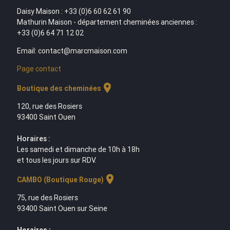
Daisy Maison : +33 (0)6 60 62 61 90
Mathurin Maison - département cheminées anciennes :
+33 (0)6 64 71 12 02
Email: contact@marcmaison.com
Page contact
location_on
Boutique des cheminées
120, rue des Rosiers
93400 Saint Ouen
Horaires :
Les samedi et dimanche de 10h à 18h
et tous les jours sur RDV.
location_on
CAMBO (Boutique Rouge)
75, rue des Rosiers
93400 Saint Ouen sur Seine
Horaires :