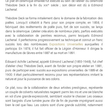
Ce plat en céramique émaillée fut exécuté au sein de l’atelier du céramiste
e
Théodore Deck à la fin du
xix
siècle ; son décor est dû à Edmond
Lachenal.
Théodore Deck se forma initialement dans le domaine de la fabrication des
poêles. Lorsqu’il s’établit à Paris pour son propre compte, en 1858, il
fabriquait des revêtements de poêle puis, fort de son succès, se lança
dans la céramique. L’atelier créa alors de nombreux plats, parfois exécutés
avec la collaboration de peintres reconnus, parmi lesquels Edmond
Lachenal. Il perfectionna progressivement sa technique et connut un franc
succès lors des nombreuses
Expositions Universelles
auxquelles il
participa. En 1878, il fut fait officier de la Légion d’Honneur. Il dirigea la
manufacture de Sèvres entre 1887 et sa mort en 1891.
Édouard Achille Lachenal, appelé Edmond Lachenal (1855-1948), fut chef
d’atelier chez Théodore Deck, avant de fonder son propre atelier en 1881,
puis de participer avec succès aux expositions universelles de 1889 et de
1900. Il était particulièrement reconnu pour ses représentations imitant la
nature et pour la puissance de ses coloris.
Ce plat, issu de la collaboration de deux artistes prestigieux, représente
un couple de colverts naturalistes nageant parmi les iris et une oie blanche
en vol d’une grande expressivité, semblant vouloir le chasser. Les oiseaux
sont baignés d’une lumière jaune d’or de fin de journée imprégnant aussi
bien le ciel que l’eau. Les coloris sont d’une grande subtilité, notamment