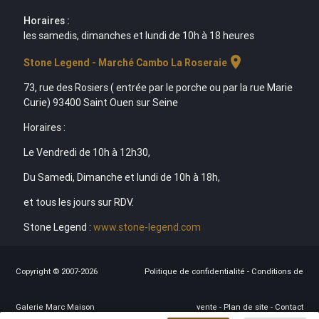
Horaires :
les samedis, dimanches et lundi de 10h à 18 heures
location_on
Stone Legend - Marché Cambo La Roseraie
73, rue des Rosiers ( entrée par le porche ou par la rue Marie
Curie) 93400 Saint Ouen sur Seine
Horaires :
Le Vendredi de 10h à 12h30,
Du Samedi, Dimanche et lundi de 10h à 18h,
et tous les jours sur RDV.
Stone Legend :
www.stone-legend.com
Copyright © 2007-2026
Politique de confidentialité
-
Conditions de
Galerie Marc Maison
vente
-
Plan de site
-
Contact