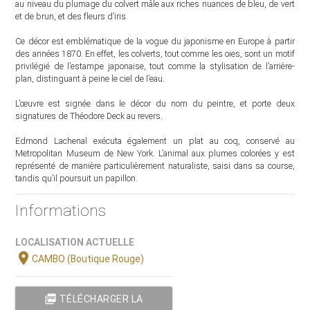
au niveau du plumage du colvert mâle aux riches nuances de bleu, de vert
et de brun, et des fleurs d’iris.
Ce décor est emblématique de la vogue du japonisme en Europe à partir
des années 1870. En effet, les colverts, tout comme les oies, sont un motif
privilégié de l’estampe japonaise, tout comme la stylisation de l’arrière-
plan, distinguant à peine le ciel de l’eau.
L’œuvre est signée dans le décor du nom du peintre, et porte deux
signatures de Théodore Deck au revers.
Edmond Lachenal exécuta également un plat au coq, conservé au
Metropolitan Museum de New York. L’animal aux plumes colorées y est
représenté de manière particulièrement naturaliste, saisi dans sa course,
tandis qu’il poursuit un papillon.
Informations
LOCALISATION ACTUELLE
location_on
CAMBO (Boutique Rouge)
picture_as_pdf
TÉLÉCHARGER LA