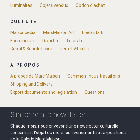
Luminaires
Objets vendus
Option d'achat
CULTURE
Maisonpedia
MarcMaison.Art
Loebnitz.fr
Fourdinois.fr
Rivart.fr
Tusey.fr
Gentil & Bourdet.com
Perret Vibert.fr
A PROPOS
A propos de Marc Maison
Comment nous travaillons
Shipping and Delivery
Export documents and legislation
Questions
S'inscrire à la newsletter :
Chaque mois, nous envoyons une newsletter culturelle
concernant l'objet du mois, les évènements et expositions
de la Galerie Marc Maison.