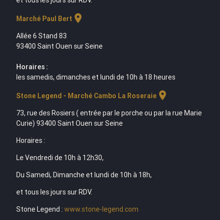
et tous les jours sur RDV.
location_on
Marché Paul Bert
Allée 6 Stand 83
93400 Saint Ouen sur Seine
Horaires :
les samedis, dimanches et lundi de 10h à 18 heures
location_on
Stone Legend - Marché Cambo La Roseraie
73, rue des Rosiers ( entrée par le porche ou par la rue Marie
Curie) 93400 Saint Ouen sur Seine
Horaires :
Le Vendredi de 10h à 12h30,
Du Samedi, Dimanche et lundi de 10h à 18h,
et tous les jours sur RDV.
Stone Legend :
www.stone-legend.com