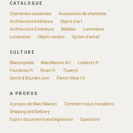
CATALOGUE
Cheminées anciennes
Accessoires de cheminée
Architecture Intérieure
Objets d'art
Architecture Extérieure
Mobilier
Luminaires
Luminaires
Objets vendus
Option d'achat
CULTURE
Maisonpedia
MarcMaison.Art
Loebnitz.fr
Fourdinois.fr
Rivart.fr
Tusey.fr
Gentil & Bourdet.com
Perret Vibert.fr
A PROPOS
A propos de Marc Maison
Comment nous travaillons
Shipping and Delivery
Export documents and legislation
Questions