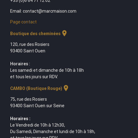
+33 (0)6 64 71 12 02
Email: contact@marcmaison.com
Page contact
location_on
Boutique des cheminées
120, rue des Rosiers
93400 Saint Ouen
Horaires :
Les samedi et dimanche de 10h à 18h
et tous les jours sur RDV.
location_on
CAMBO (Boutique Rouge)
75, rue des Rosiers
93400 Saint Ouen sur Seine
Horaires :
Le Vendredi de 10h à 12h30,
Du Samedi, Dimanche et lundi de 10h à 18h,